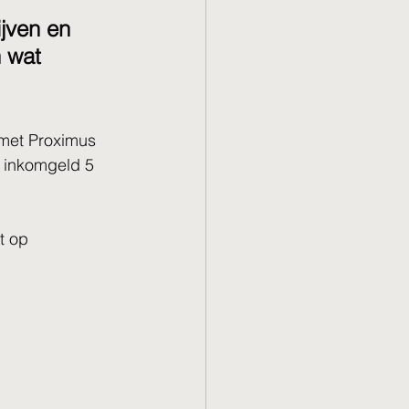
jven en 
 wat 
 met Proximus 
t inkomgeld 5 
t op 