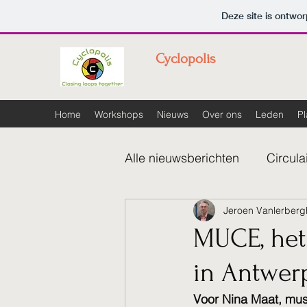
Deze site is ontw
Cyclopolis
Closing loops together
Home
Workshops
Nieuws
Over ons
Leden
Pl
Alle nieuwsberichten
Circul
Jeroen Vanlerberg
MUCE, het
in Antwer
Voor Nina Maat, mus