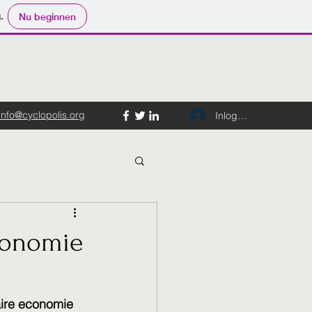
.
Nu beginnen
info@cyclopolis.org
Inloggen
conomie
ire economie 